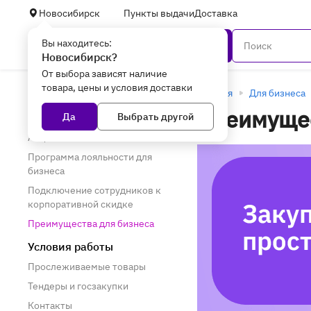
Новосибирск
Пункты выдачи
Доставка
Вы находитесь:
Каталог
Новосибирск?
От выбора зависят наличие
товара, цены и условия доставки
Для бизнеса
Главная
Для бизнеса
Преимущес
Да
Выбрать другой
Акции и предложения
Акции
Программа лояльности для
бизнеса
Подключение сотрудников к
корпоративной скидке
Преимущества для бизнеса
Условия работы
Прослеживаемые товары
Тендеры и госзакупки
Контакты